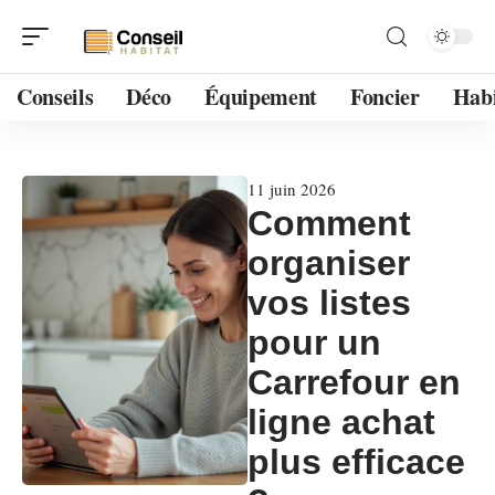
Conseils
Déco
Équipement
Foncier
Habi
11 juin 2026
Comment
organiser
vos listes
pour un
Carrefour en
ligne achat
plus efficace