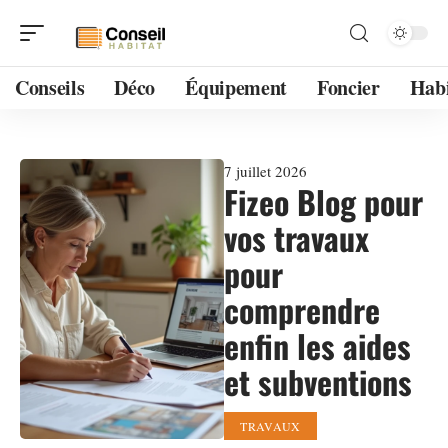
Conseils
Déco
Équipement
Foncier
Habi
7 juillet 2026
Fizeo Blog pour
vos travaux
pour
comprendre
enfin les aides
et subventions
TRAVAUX