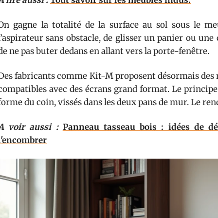
A lire aussi :
Tout savoir sur les meubles indus.
On gagne la totalité de la surface au sol sous le me
l’aspirateur sans obstacle, de glisser un panier ou un
de ne pas buter dedans en allant vers la porte-fenêtre.
Des fabricants comme Kit-M proposent désormais des m
compatibles avec des écrans grand format. Le principe 
forme du coin, vissés dans les deux pans de mur. Le rendu
A voir aussi :
Panneau tasseau bois : idées de dé
l'encombrer