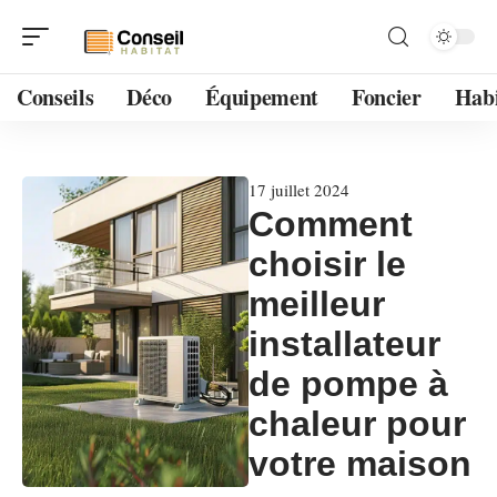
Conseils
Déco
Équipement
Foncier
Habi
17 juillet 2024
Comment
choisir le
meilleur
installateur
de pompe à
chaleur pour
votre maison