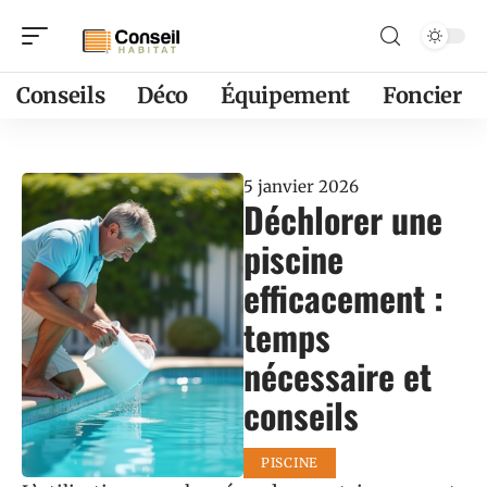
Conseils
Déco
Équipement
Foncier
5 janvier 2026
Déchlorer une
piscine
efficacement :
temps
nécessaire et
conseils
PISCINE