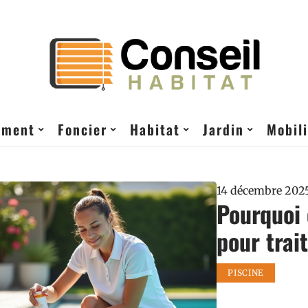
ement
Foncier
Habitat
Jardin
Mobili
14 décembre 202
Pourquoi 
pour trai
PISCINE