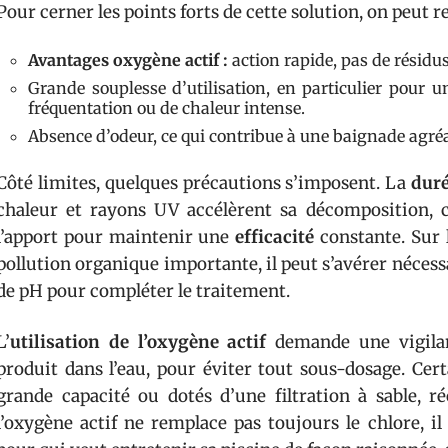
Pour cerner les points forts de cette solution, on peut re
Avantages oxygène actif :
action rapide, pas de résidus
Grande souplesse d’utilisation, en particulier pour 
fréquentation ou de chaleur intense.
Absence d’odeur, ce qui contribue à une baignade agréab
Côté limites, quelques précautions s’imposent. La
duré
chaleur et rayons UV accélèrent sa décomposition, 
l’apport pour maintenir une
efficacité
constante. Sur l
pollution organique importante, il peut s’avérer nécess
de pH pour compléter le traitement.
L’
utilisation de l’oxygène actif
demande une vigilan
produit dans l’eau, pour éviter tout sous-dosage. Ce
grande capacité ou dotés d’une filtration à sable, r
l’oxygène actif ne remplace pas toujours le chlore, i