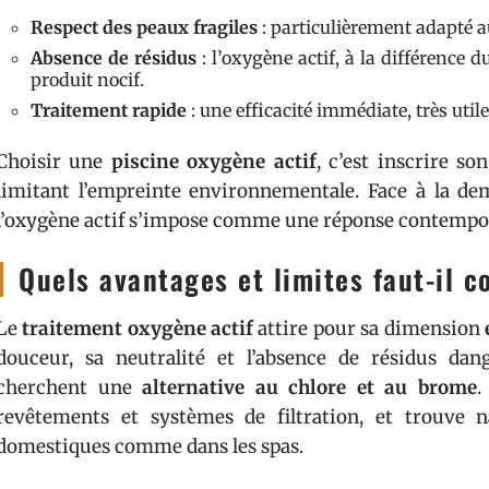
Respect des peaux fragiles
: particulièrement adapté a
Absence de résidus
: l’oxygène actif, à la différence
produit nocif.
Traitement rapide
: une efficacité immédiate, très util
Choisir une
piscine oxygène actif
, c’est inscrire s
limitant l’empreinte environnementale. Face à la de
l’oxygène actif s’impose comme une réponse contempora
Quels avantages et limites faut-il c
Le
traitement oxygène actif
attire pour sa dimension
douceur, sa neutralité et l’absence de résidus da
cherchent une
alternative au chlore et au brome
.
revêtements et systèmes de filtration, et trouve n
domestiques comme dans les spas.