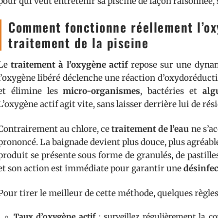
pour qui veut entretenir sa piscine de façon raisonnée, sa
Comment fonctionne réellement l’ox
traitement de la piscine
Le
traitement à l’oxygène actif
repose sur une dynami
l’oxygène libéré déclenche une réaction d’oxydoréductio
et élimine les
micro-organismes
, bactéries et
alg
L’oxygène actif agit vite, sans laisser derrière lui de rés
Contrairement au chlore, ce
traitement de l’eau
ne s’a
prononcé. La baignade devient plus douce, plus agréable,
produit se présente sous forme de granulés, de pastilles
et son action est immédiate pour garantir une
désinfec
Pour tirer le meilleur de cette méthode, quelques règle
Taux d’oxygène actif
: surveillez régulièrement la c