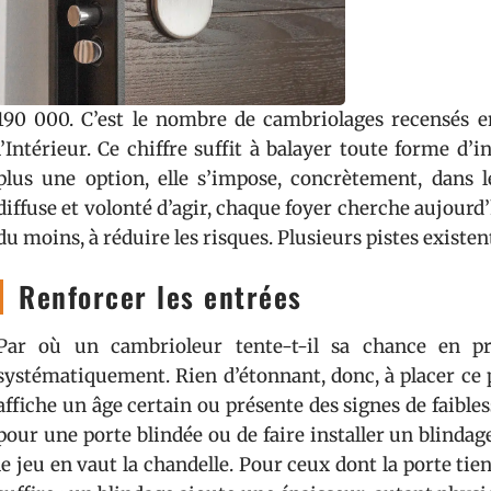
190 000. C’est le nombre de cambriolages recensés en
l’Intérieur. Ce chiffre suffit à balayer toute forme d’i
plus une option, elle s’impose, concrètement, dans 
diffuse et volonté d’agir, chaque foyer cherche aujourd’
du moins, à réduire les risques. Plusieurs pistes existen
Renforcer les entrées
Par où un cambrioleur tente-t-il sa chance en pri
systématiquement. Rien d’étonnant, donc, à placer ce p
affiche un âge certain ou présente des signes de faibless
pour une porte blindée ou de faire installer un blindag
le jeu en vaut la chandelle. Pour ceux dont la porte tien