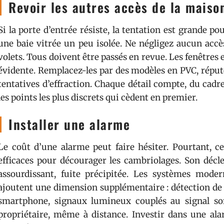
Revoir les autres accès de la maiso
Si la porte d’entrée résiste, la tentation est grande po
une baie vitrée un peu isolée. Ne négligez aucun accès 
volets. Tous doivent être passés en revue. Les fenêtres e
évidente. Remplacez-les par des modèles en PVC, réputé
tentatives d’effraction. Chaque détail compte, du cadre
les points les plus discrets qui cèdent en premier.
Installer une alarme
Le coût d’une alarme peut faire hésiter. Pourtant, ce
efficaces pour décourager les cambriolages. Son décl
assourdissant, fuite précipitée. Les systèmes mo
ajoutent une dimension supplémentaire : détection de 
smartphone, signaux lumineux couplés au signal so
propriétaire, même à distance. Investir dans une alarm