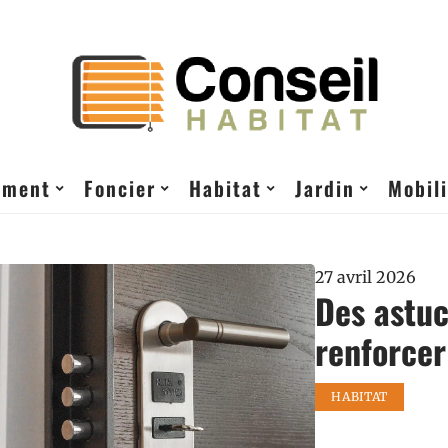
ement
Foncier
Habitat
Jardin
Mobili
27 avril 2026
Des astuc
renforcer
HABITAT