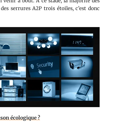
n venir à bout. À ce stade, la majorité des
des serrures A2P trois étoiles, c’est donc
son écologique ?