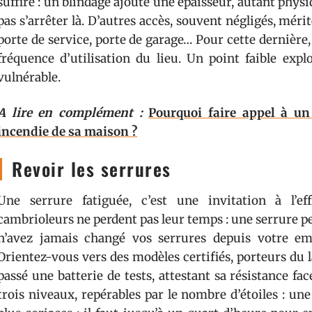
suffire : un blindage ajoute une épaisseur, autant phys
pas s’arrêter là. D’autres accès, souvent négligés, méri
porte de service, porte de garage… Pour cette dernière,
fréquence d’utilisation du lieu. Un point faible expl
vulnérable.
A lire en complément :
Pourquoi faire appel à un
incendie de sa maison ?
Revoir les serrures
Une serrure fatiguée, c’est une invitation à l’ef
cambrioleurs ne perdent pas leur temps : une serrure p
n’avez jamais changé vos serrures depuis votre e
Orientez-vous vers des modèles certifiés, porteurs du la
passé une batterie de tests, attestant sa résistance fa
trois niveaux, repérables par le nombre d’étoiles : une 