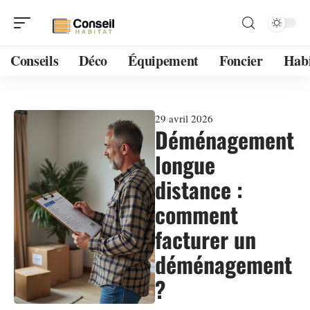
Conseils
Déco
Équipement
Foncier
Habi
29 avril 2026
Déménagement
longue
distance :
comment
facturer un
déménagement
?