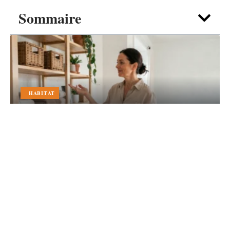
Sommaire
HABITAT
Aménager sereinement sa maison grâce à
ma-chaumiere et au rangement
intelligent
7 août 2026
Contact
Mentions légales
Sitemap
© 2025 | conseilhabitat.net