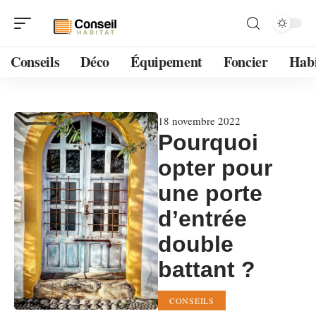
Conseils
Déco
Équipement
Foncier
Habi
18 novembre 2022
Pourquoi
opter pour
une porte
d’entrée
double
battant ?
CONSEILS