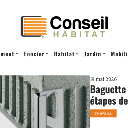
ement
Foncier
Habitat
Jardin
Mobili
19 mai 2026
Baguette 
étapes de
TRAVAUX