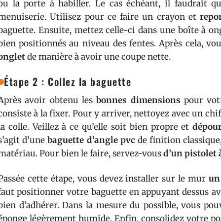
ou la porte à habiller. Le cas échéant, il faudrait q
menuiserie. Utilisez pour ce faire un crayon et
repo
baguette. Ensuite, mettez celle-ci dans une boîte à ong
bien positionnés au niveau des fentes. Après cela, vo
onglet
de manière à avoir une coupe nette.
Étape 2 : Collez la baguette
Après avoir obtenu les
bonnes dimensions
pour vo
consiste à la fixer. Pour y arriver, nettoyez avec un chi
la colle. Veillez à ce qu’elle soit bien propre et
dépour
s’agit d’une
baguette d’angle pvc
de finition classique,
matériau. Pour bien le faire, servez-vous
d’un pistolet à
Passée cette étape, vous devez installer sur le mur
un 
faut positionner votre baguette en appuyant dessus ave
bien d’adhérer. Dans la mesure du possible, vous po
éponge légèrement humide. Enfin, consolidez votre pos