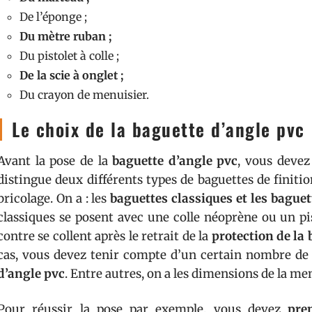
De l’éponge ;
Du mètre ruban ;
Du pistolet à colle ;
De la scie à onglet ;
Du crayon de menuisier.
Le choix de la baguette d’angle pvc
Avant la pose de la
baguette d’angle pvc
, vous deve
distingue deux différents types de baguettes de finiti
bricolage. On a : les
baguettes classiques et les bague
classiques se posent avec une colle néoprène ou un pis
contre se collent après le retrait de la
protection de la
cas, vous devez tenir compte d’un certain nombre de 
d’angle pvc
. Entre autres, on a les dimensions de la me
Pour réussir la pose par exemple, vous devez
pre