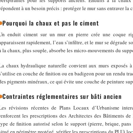
perspirantes pour les supports anciens. Enduits à la chaux 
répondent à un besoin précis : protéger le mur sans entraver la c
Pourquoi la chaux et pas le ciment
Un enduit ciment sur un mur en pierre crée une coque rigi
apparaissent rapidement, l’eau s’infiltre, et le mur se dégrade so
à la chaux, plus souple, absorbe les micro-mouvements du suppo
La chaux hydraulique naturelle convient aux murs exposés à l
s’utilise en couche de finition ou en badigeon pour un rendu tra
des pigments minéraux, ce qui évite une couche de peinture su
Contraintes réglementaires sur bâti ancien
Les révisions récentes de Plans Locaux d’Urbanisme inte
renforcent les prescriptions des Architectes des Bâtiments de
type de finition autorisé selon le support (pierre, brique, pan
situé en périmètre protégé, vérifier les prescriptions du PLUi loc