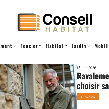
ement
Foncier
Habitat
Jardin
Mobili
15 juin 2026
Ravalemen
choisir sa
TRAVAUX